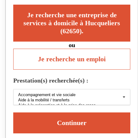
Je recherche une entreprise de
services à domicile à Hucqueliers
(62650).
ou
Je recherche un emploi
Prestation(s) recherchée(s) :
Continuer