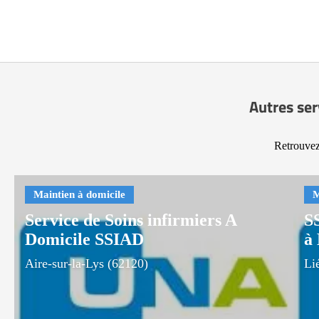
Autres ser
Retrouvez 
Service de Soins infirmiers A
S
Domicile SSIAD
à
Aire-sur-la-Lys (62120)
Li