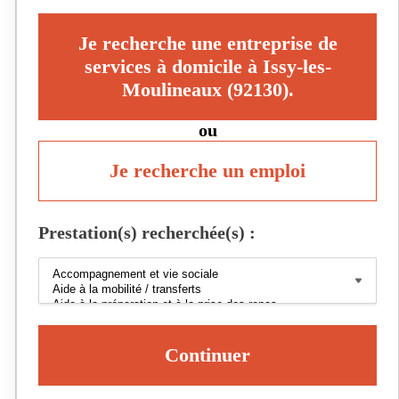
Je recherche une entreprise de
services à domicile à Issy-les-
Moulineaux (92130).
ou
Je recherche un emploi
Prestation(s) recherchée(s) :
Continuer