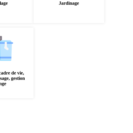
lage
Jardinage
cadre de vie,
sage, gestion
inge