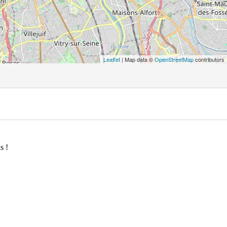
Leaflet
| Map data ©
OpenStreetMap
contributors
s !