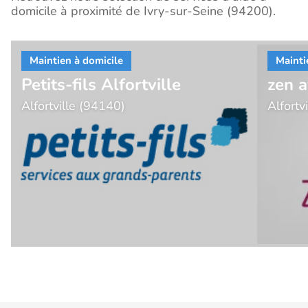
domicile à proximité de Ivry-sur-Seine (94200).
Petits-fils Alfortville
zen 
Alfortville (94140)
Alfortv