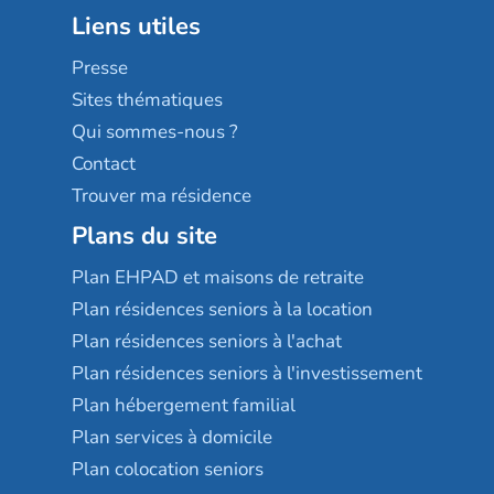
Groupe aplus
Liens utiles
Les villages d'or
Sérénys
Presse
Résidences services Villa Médicis
Sites thématiques
Qui sommes-nous ?
Contact
Trouver ma résidence
Plans du site
Plan EHPAD et maisons de retraite
Plan résidences seniors à la location
Plan résidences seniors à l'achat
Plan résidences seniors à l'investissement
Plan hébergement familial
Plan services à domicile
Plan colocation seniors