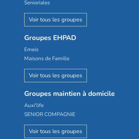
Senioriales
Nohée
Les Résidentiels
Ovelia
Groupes EHPAD
Mobicap
Domusvi
Emeis
Happy Senior
Maisons de Famille
Espace et vie
Korian
Aquarelia
Emera
Nexity edenea
Colisée
Les jardins d'Arcadie
Groupes maintien à domicile
Groupe SOS
Occitalia
Le Noble Âge
Auxi'life
Appartseniors
Almage
SENIOR COMPAGNIE
Villa beausoleil
Pavonis santé
AGE D'OR Services
Reseda
Résidalya
Stella management