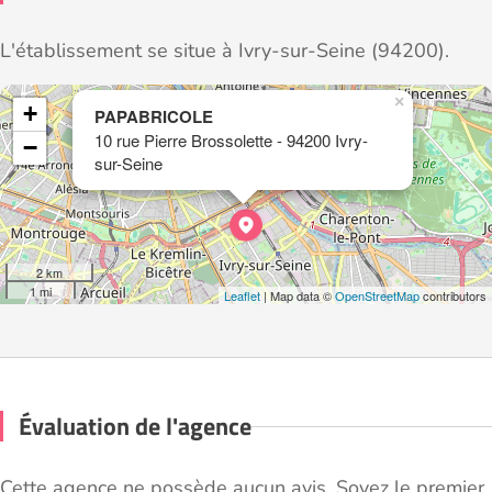
L'établissement se situe à Ivry-sur-Seine (94200).
×
+
PAPABRICOLE
10 rue Pierre Brossolette - 94200 Ivry-
−
sur-Seine
2 km
1 mi
Leaflet
| Map data ©
OpenStreetMap
contributors
Évaluation de l'agence
Cette agence ne possède aucun avis. Soyez le premier