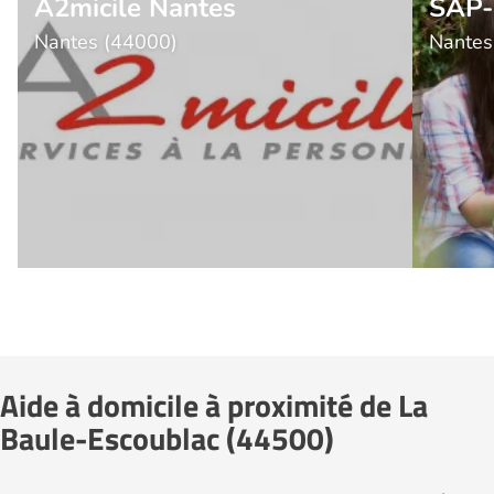
A2micile Nantes
SAP-
Nantes (44000)
Nantes
Aide à domicile à proximité de La
Baule-Escoublac (44500)