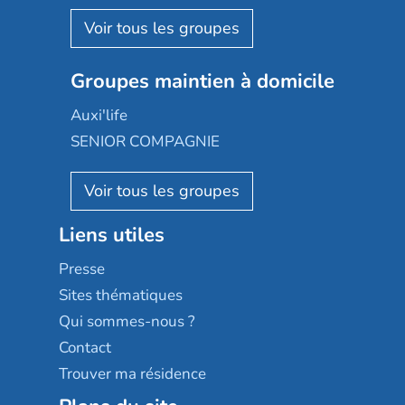
Korian
Aquarelia
Emera
Nexity edenea
Colisée
Les jardins d'Arcadie
Groupes maintien à domicile
Groupe SOS
Occitalia
Le Noble Âge
Auxi'life
Appartseniors
Almage
SENIOR COMPAGNIE
Villa beausoleil
Pavonis santé
AGE D'OR Services
Reseda
Résidalya
Stella management
Groupe aplus
Liens utiles
Les villages d'or
Sérénys
Presse
Résidences services Villa Médicis
Sites thématiques
Qui sommes-nous ?
Contact
Trouver ma résidence