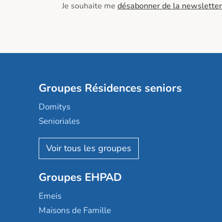
Je souhaite me
désabonner de la newsletter
Groupes Résidences seniors
Domitys
Senioriales
Nohée
Les Résidentiels
Ovelia
Groupes EHPAD
Mobicap
Domusvi
Emeis
Happy Senior
Maisons de Famille
Espace et vie