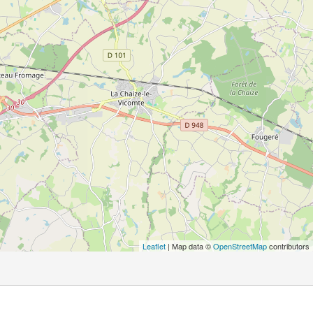
Leaflet
| Map data ©
OpenStreetMap
contributors