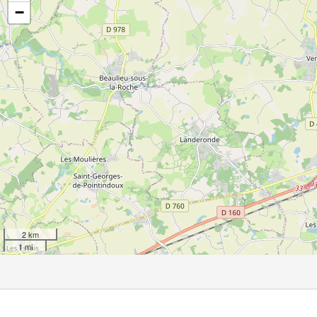
−
2 km
1 mi