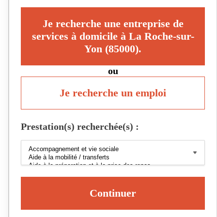
Je recherche une entreprise de
services à domicile à La Roche-sur-
Yon (85000).
ou
Je recherche un emploi
Prestation(s) recherchée(s) :
Continuer