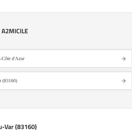
e A2MICILE
-Côte d'Azur
r (83160)
du-Var (83160)