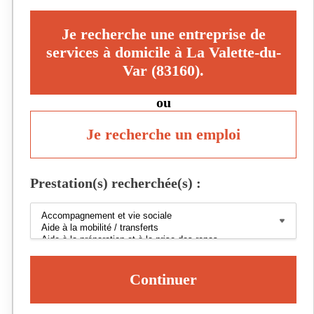
Je recherche une entreprise de
services à domicile à La Valette-du-
Var (83160).
ou
Je recherche un emploi
Prestation(s) recherchée(s) :
Continuer