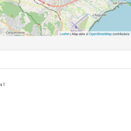
Leaflet
| Map data ©
OpenStreetMap
contributors
s !