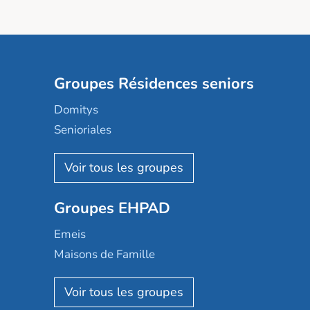
Groupes Résidences seniors
Domitys
Senioriales
Nohée
Les Résidentiels
Ovelia
Groupes EHPAD
Mobicap
Domusvi
Emeis
Happy Senior
Maisons de Famille
Espace et vie
Korian
Aquarelia
Emera