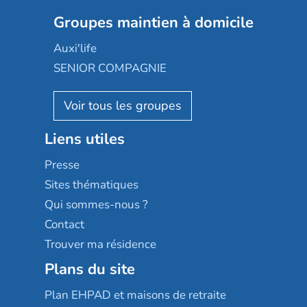
Nexity edenea
Colisée
Les jardins d'Arcadie
Groupes maintien à domicile
Groupe SOS
Occitalia
Le Noble Âge
Auxi'life
Appartseniors
Almage
SENIOR COMPAGNIE
Villa beausoleil
Pavonis santé
AGE D'OR Services
Reseda
Résidalya
Stella management
Groupe aplus
Liens utiles
Les villages d'or
Sérénys
Presse
Résidences services Villa Médicis
Sites thématiques
Qui sommes-nous ?
Contact
Trouver ma résidence
Plans du site
Plan EHPAD et maisons de retraite