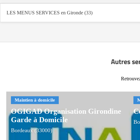
LES MENUS SERVICES en Gironde (33)
Autres se
Retrouvez
OGIGAD Organisation Girondine
C
Garde à Domicile
Bo
Bordeaux (33000)