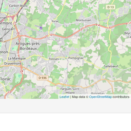
Leaflet
| Map data ©
OpenStreetMap
contributors