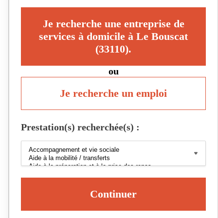
Je recherche une entreprise de
services à domicile à Le Bouscat
(33110).
ou
Je recherche un emploi
Prestation(s) recherchée(s) :
Continuer