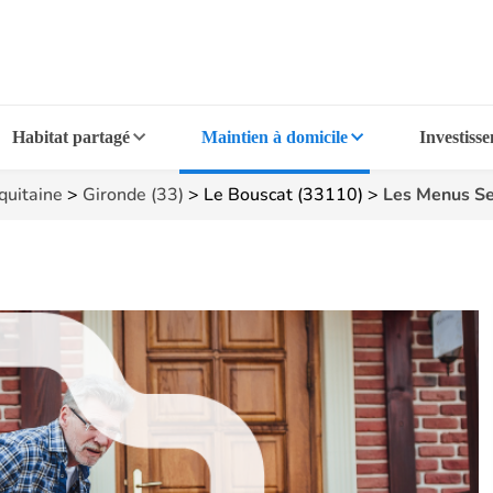
Habitat partagé
Maintien à domicile
Investiss
quitaine
>
Gironde (33)
>
Le Bouscat (33110)
>
Les Menus Se