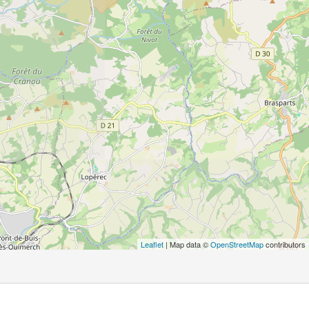
Leaflet
| Map data ©
OpenStreetMap
contributors