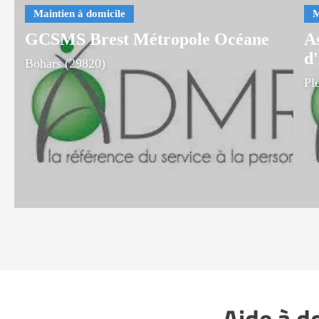
GCSMS Brest Métropole Océane
A
d
Bohars (29820)
Pl
Aide à d