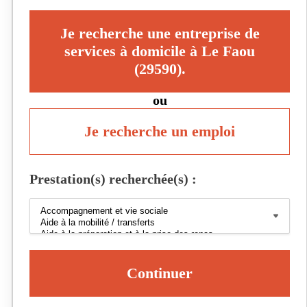
Je recherche une entreprise de
services à domicile à Le Faou
(29590).
ou
Je recherche un emploi
Prestation(s) recherchée(s) :
Continuer