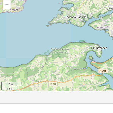
−
2 km
1 mi