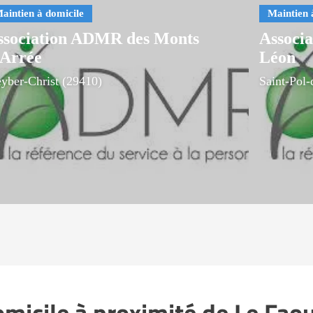
ssociation ADMR des Monts
Associ
'Arrée
Léon
eyber-Christ (29410)
Saint-Pol
omicile à proximité de Le Fao