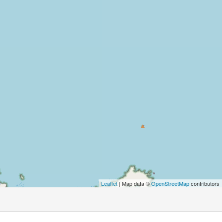
Leaflet
| Map data ©
OpenStreetMap
contributors