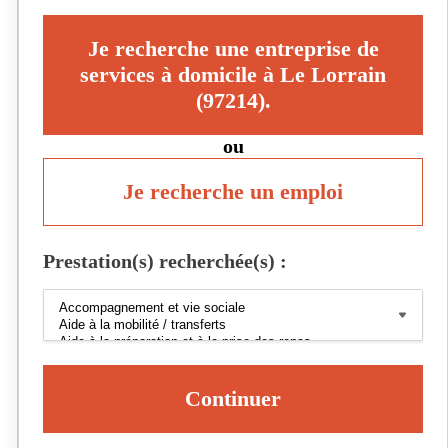
Je recherche une entreprise de
services à domicile à Le Lorrain
(97214).
ou
Je recherche un emploi
Prestation(s) recherchée(s) :
Continuer