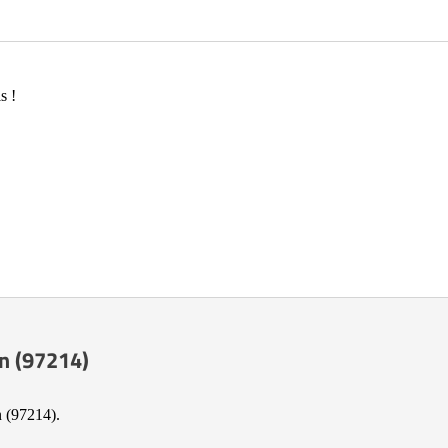
s !
in (97214)
n (97214).