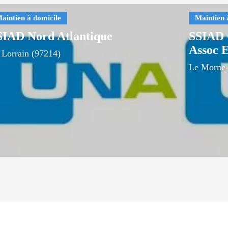
SIAD Nord Atlantique
SSIAD 
Assoc 
 Lorrain (97214)
Le Morne-