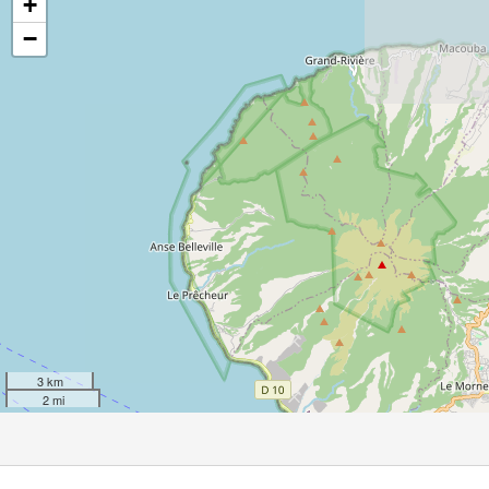
+
−
3 km
2 mi