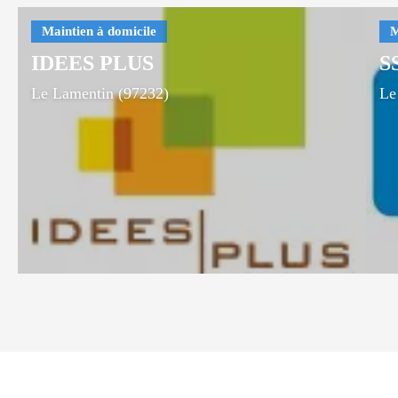
IDEES PLUS
S
Le Lamentin (97232)
Le