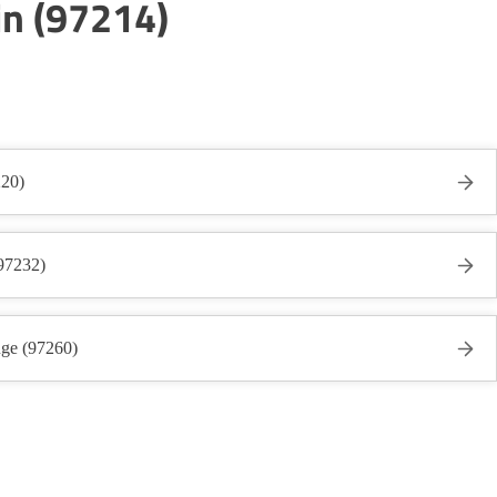
in (97214)
220)
(97232)
ge (97260)