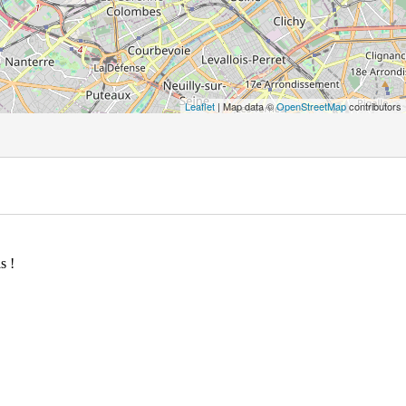
Leaflet
| Map data ©
OpenStreetMap
contributors
s !