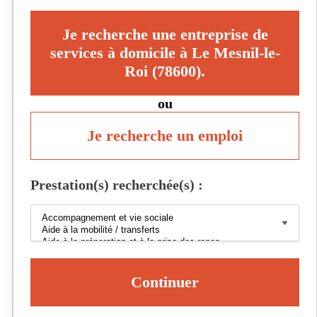
Je recherche une entreprise de
services à domicile à Le Mesnil-le-
Roi (78600).
ou
Je recherche un emploi
Prestation(s) recherchée(s) :
Continuer