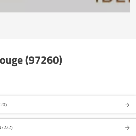
Rouge (97260)
220)
(97232)