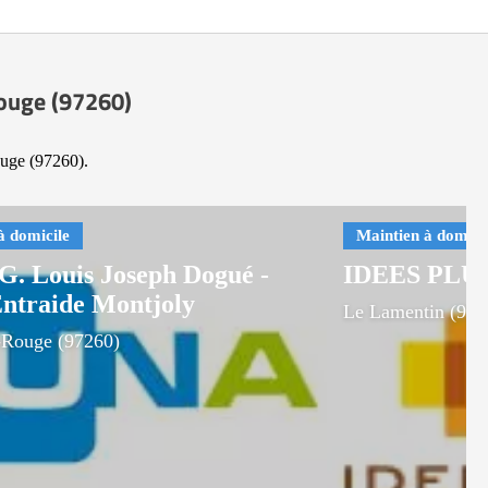
Rouge (97260)
ouge (97260).
G. Louis Joseph Dogué -
IDEES PLU
Entraide Montjoly
Le Lamentin (972
Rouge (97260)