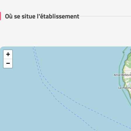
Où se situe l'établissement
+
−