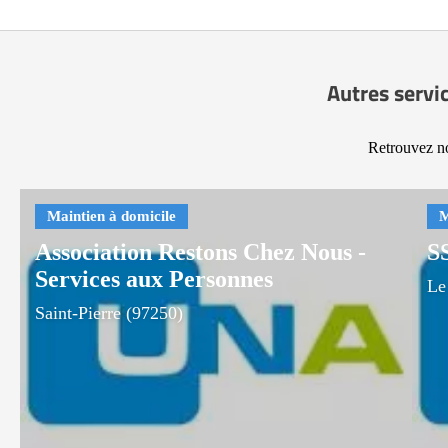
Autres servi
Retrouvez no
Association Restons Chez Nous -
S
Services aux Personnes
Le
Saint-Pierre (97250)