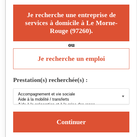
Je recherche une entreprise de
services à domicile à Le Morne-
Rouge (97260).
ou
Je recherche un emploi
Prestation(s) recherchée(s) :
Continuer