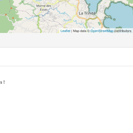
Leaflet
| Map data ©
OpenStreetMap
contributors
s !