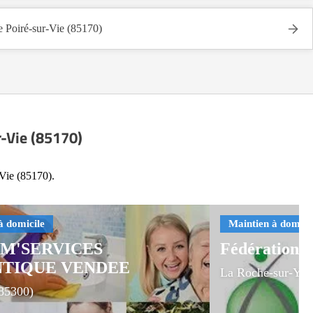
oiré-sur-Vie (85170)
r-Vie (85170)
-Vie (85170).
M'SERVICES
Fédération 
NTIQUE VENDEE
La Roche-sur-Yon
(85300)