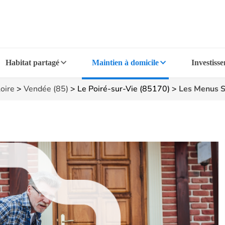
Habitat partagé
Maintien à domicile
Investiss
oire
>
Vendée (85)
>
Le Poiré-sur-Vie (85170)
>
Les Menus S