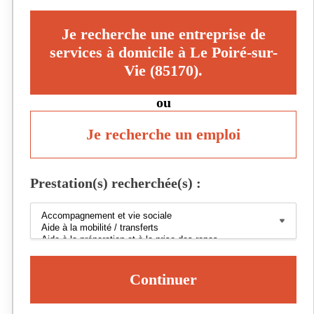
Je recherche une entreprise de
services à domicile à Le Poiré-sur-
Vie (85170).
ou
Je recherche un emploi
Prestation(s) recherchée(s) :
Continuer