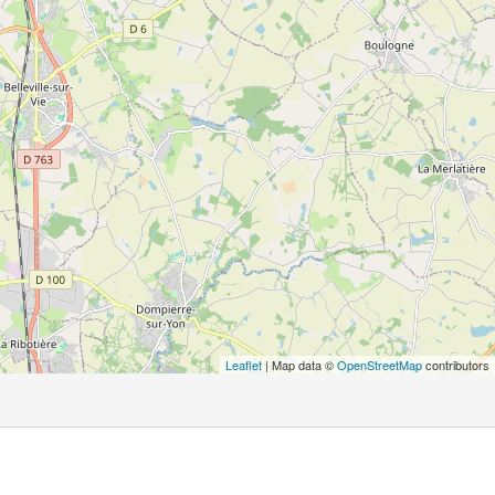
Leaflet
| Map data ©
OpenStreetMap
contributors