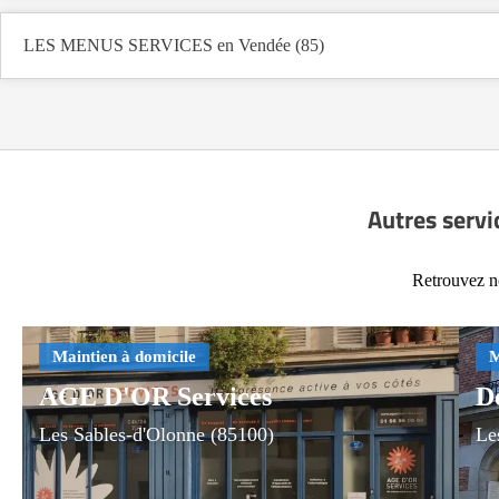
LES MENUS SERVICES en Vendée (85)
Autres servi
Retrouvez no
AGE D'OR Services
D
Les Sables-d'Olonne (85100)
Le