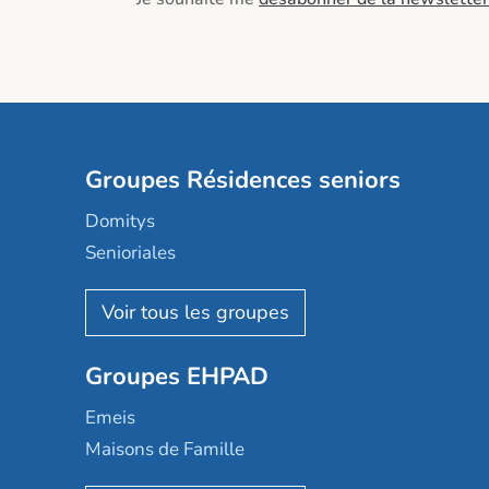
Groupes Résidences seniors
Domitys
Senioriales
Nohée
Les Résidentiels
Ovelia
Groupes EHPAD
Mobicap
Domusvi
Emeis
Happy Senior
Maisons de Famille
Espace et vie
Korian