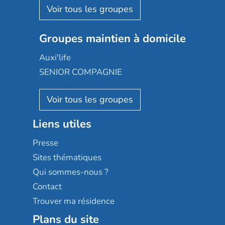
Aquarelia
Emera
Nexity edenea
Colisée
Les jardins d'Arcadie
Groupes maintien à domicile
Groupe SOS
Occitalia
Le Noble Âge
Auxi'life
Appartseniors
Almage
SENIOR COMPAGNIE
Villa beausoleil
Pavonis santé
AGE D'OR Services
Reseda
Résidalya
Stella management
Groupe aplus
Liens utiles
Les villages d'or
Sérénys
Presse
Résidences services Villa Médicis
Sites thématiques
Qui sommes-nous ?
Contact
Trouver ma résidence
Plans du site