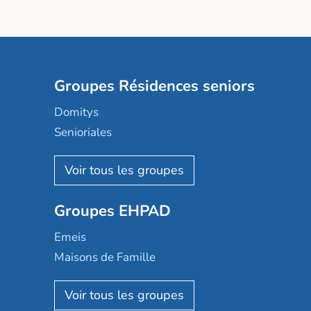
Groupes Résidences seniors
Domitys
Senioriales
Nohée
Les Résidentiels
Ovelia
Groupes EHPAD
Mobicap
Domusvi
Emeis
Happy Senior
Maisons de Famille
Espace et vie
Korian
Aquarelia
Emera