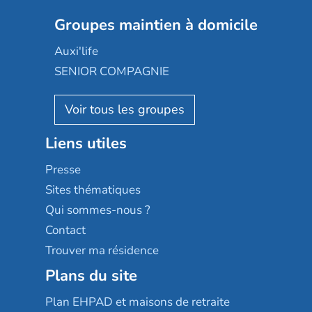
Nexity edenea
Colisée
Les jardins d'Arcadie
Groupes maintien à domicile
Groupe SOS
Occitalia
Le Noble Âge
Auxi'life
Appartseniors
Almage
SENIOR COMPAGNIE
Villa beausoleil
Pavonis santé
AGE D'OR Services
Reseda
Résidalya
Stella management
Groupe aplus
Liens utiles
Les villages d'or
Sérénys
Presse
Résidences services Villa Médicis
Sites thématiques
Qui sommes-nous ?
Contact
Trouver ma résidence
Plans du site
Plan EHPAD et maisons de retraite