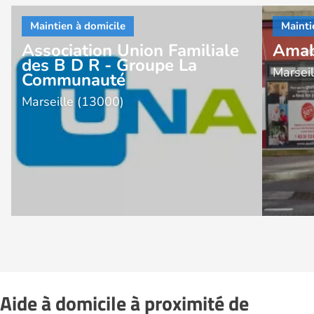
Association Union Familiale
Amabi
des B D R - Groupe La
Marsei
Communauté
Marseille (13000)
Aide à domicile à proximité de