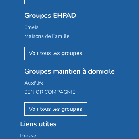
Ovelia
Groupes EHPAD
Mobicap
Domusvi
Emeis
Happy Senior
Maisons de Famille
Espace et vie
Korian
Aquarelia
Emera
Nexity edenea
Colisée
Les jardins d'Arcadie
Groupes maintien à domicile
Groupe SOS
Occitalia
Le Noble Âge
Auxi'life
Appartseniors
Almage
SENIOR COMPAGNIE
Villa beausoleil
Pavonis santé
AGE D'OR Services
Reseda
Résidalya
Stella management
Groupe aplus
Liens utiles
Les villages d'or
Sérénys
Presse