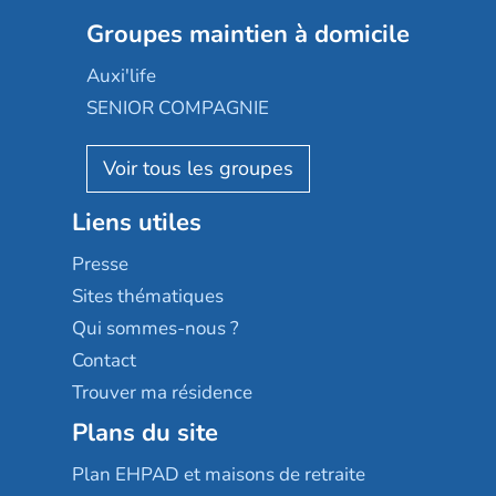
Colisée
Les jardins d'Arcadie
Groupes maintien à domicile
Groupe SOS
Occitalia
Le Noble Âge
Auxi'life
Appartseniors
Almage
SENIOR COMPAGNIE
Villa beausoleil
Pavonis santé
AGE D'OR Services
Reseda
Résidalya
Stella management
Groupe aplus
Liens utiles
Les villages d'or
Sérénys
Presse
Résidences services Villa Médicis
Sites thématiques
Qui sommes-nous ?
Contact
Trouver ma résidence
Plans du site
Plan EHPAD et maisons de retraite