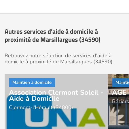
Autres services d'aide à domicile à
proximité de Marsillargues (34590)
Retrouvez notre sélection de services d'aide à
domicile à proximité de Marsillargues (34590).
Association Clermont Soleil -
AGE 
Aide à Domicile
Bézier
Clermont-l'Hérault (34800)