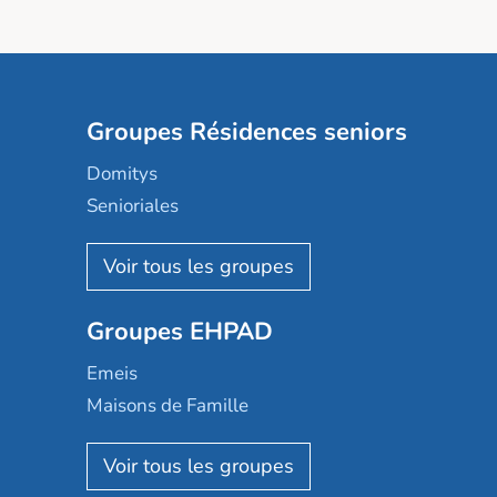
Groupes Résidences seniors
Domitys
Senioriales
Nohée
Les Résidentiels
Ovelia
Groupes EHPAD
Mobicap
Domusvi
Emeis
Happy Senior
Maisons de Famille
Espace et vie
Korian
Aquarelia
Emera
Nexity edenea