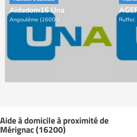
Aidadom16 Una
AGEF
Angoulême (16000)
Ruffec
Aide à domicile à proximité de
Mérignac (16200)