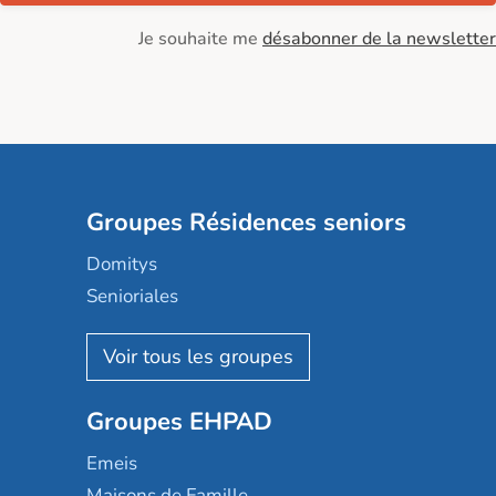
Je souhaite me
désabonner de la newsletter
Groupes Résidences seniors
Domitys
Senioriales
Nohée
Les Résidentiels
Ovelia
Groupes EHPAD
Mobicap
Domusvi
Emeis
Happy Senior
Maisons de Famille