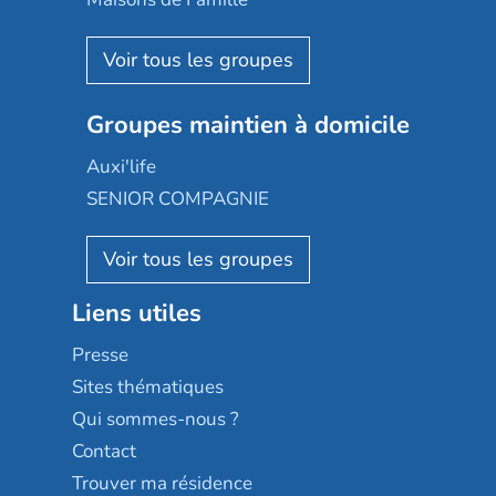
Espace et vie
Korian
Aquarelia
Emera
Nexity edenea
Colisée
Les jardins d'Arcadie
Groupes maintien à domicile
Groupe SOS
Occitalia
Le Noble Âge
Auxi'life
Appartseniors
Almage
SENIOR COMPAGNIE
Villa beausoleil
Pavonis santé
AGE D'OR Services
Reseda
Résidalya
Stella management
Groupe aplus
Liens utiles
Les villages d'or
Sérénys
Presse
Résidences services Villa Médicis
Sites thématiques
Qui sommes-nous ?
Contact
Trouver ma résidence