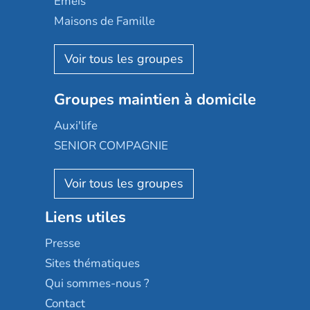
Emeis
Happy Senior
Maisons de Famille
Espace et vie
Korian
Aquarelia
Emera
Nexity edenea
Colisée
Les jardins d'Arcadie
Groupes maintien à domicile
Groupe SOS
Occitalia
Le Noble Âge
Auxi'life
Appartseniors
Almage
SENIOR COMPAGNIE
Villa beausoleil
Pavonis santé
AGE D'OR Services
Reseda
Résidalya
Stella management
Groupe aplus
Liens utiles
Les villages d'or
Sérénys
Presse
Résidences services Villa Médicis
Sites thématiques
Qui sommes-nous ?
Contact