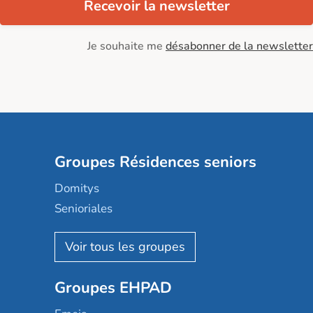
Recevoir la newsletter
Je souhaite me
désabonner de la newsletter
Groupes Résidences seniors
Domitys
Senioriales
Nohée
Les Résidentiels
Ovelia
Groupes EHPAD
Mobicap
Domusvi