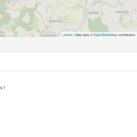
Leaflet
| Map data ©
OpenStreetMap
contributors
s !