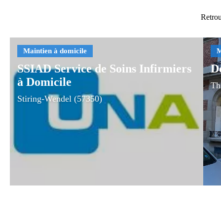
Retrou
SSIAD Service de Soins Infirmiers
De
à Domicile
Th
Stiring-Wendel (57350)