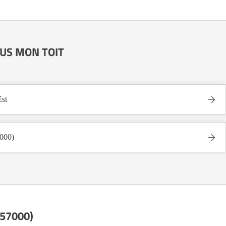
SOUS MON TOIT
st
000)
(57000)