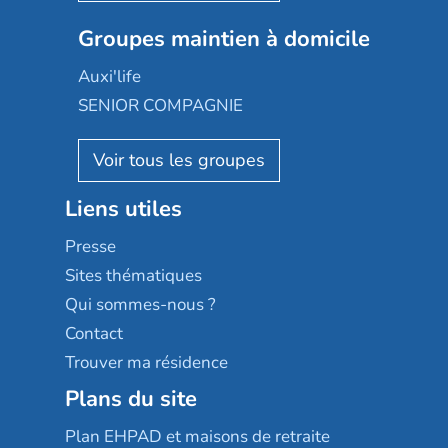
Nexity edenea
Colisée
Les jardins d'Arcadie
Groupes maintien à domicile
Groupe SOS
Occitalia
Le Noble Âge
Auxi'life
Appartseniors
Almage
SENIOR COMPAGNIE
Villa beausoleil
Pavonis santé
AGE D'OR Services
Reseda
Résidalya
Stella management
Groupe aplus
Liens utiles
Les villages d'or
Sérénys
Presse
Résidences services Villa Médicis
Sites thématiques
Qui sommes-nous ?
Contact
Trouver ma résidence
Plans du site
Plan EHPAD et maisons de retraite