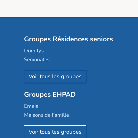
Groupes Résidences seniors
Domitys
Senioriales
Nohée
Les Résidentiels
Ovelia
Groupes EHPAD
Mobicap
Domusvi
Emeis
Happy Senior
Maisons de Famille
Espace et vie
Korian
Aquarelia
Emera