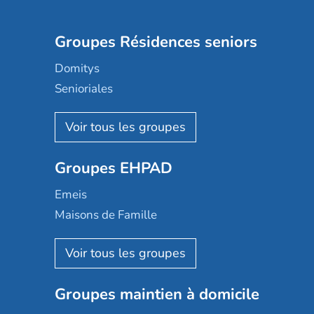
Groupes Résidences seniors
Domitys
Senioriales
Nohée
Les Résidentiels
Ovelia
Groupes EHPAD
Mobicap
Domusvi
Emeis
Happy Senior
Maisons de Famille
Espace et vie
Korian
Aquarelia
Emera
Nexity edenea
Colisée
Les jardins d'Arcadie
Groupes maintien à domicile
Groupe SOS
Occitalia