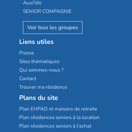
Le Noble Âge
Auxi'life
Appartseniors
Almage
SENIOR COMPAGNIE
Villa beausoleil
Pavonis santé
AGE D'OR Services
Reseda
Résidalya
Stella management
Groupe aplus
Liens utiles
Les villages d'or
Sérénys
Presse
Résidences services Villa Médicis
Sites thématiques
Qui sommes-nous ?
Contact
Trouver ma résidence
Plans du site
Plan EHPAD et maisons de retraite
Plan résidences seniors à la location
Plan résidences seniors à l'achat