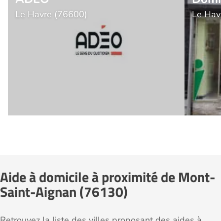
Le Havre (76600)
Le Hav
Aide à domicile à proximité de Mont-
Saint-Aignan (76130)
Retrouvez la liste des villes proposant des aides à