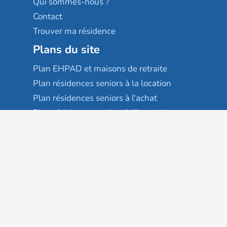
Qui sommes-nous ?
Contact
Trouver ma résidence
Plans du site
Plan EHPAD et maisons de retraite
Plan résidences seniors à la location
Plan résidences seniors à l'achat
Plan résidences seniors à l'investissement
Plan hébergement familial
Plan services à domicile
Plan colocation seniors
Services complémentaires
Maison France autonomie
EHPAD
USLD