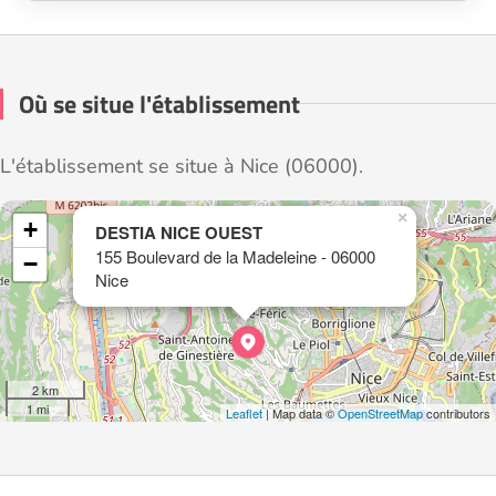
Où se situe l'établissement
L'établissement se situe à Nice (06000).
×
+
DESTIA NICE OUEST
155 Boulevard de la Madeleine - 06000
−
Nice
2 km
1 mi
Leaflet
| Map data ©
OpenStreetMap
contributors