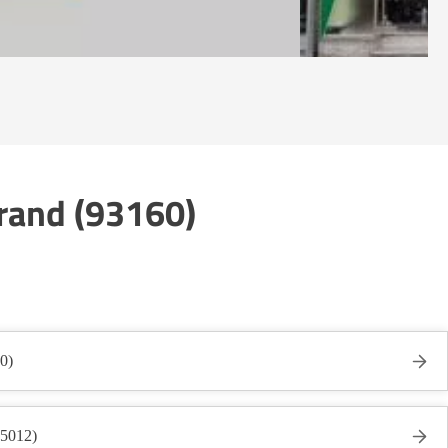
Grand (93160)
0)
75012)