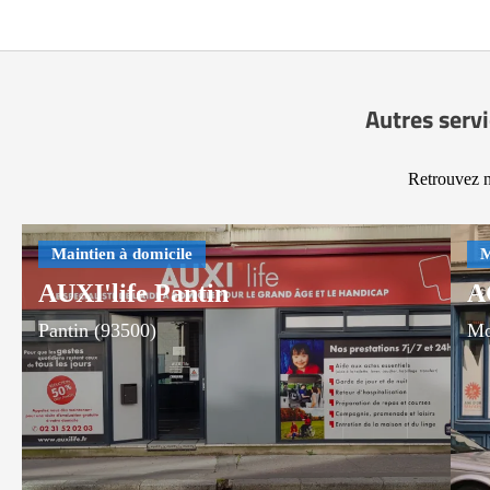
Autres servi
Retrouvez n
AUXI'life Pantin
A
Pantin (93500)
Mo