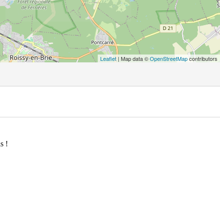
Leaflet
| Map data ©
OpenStreetMap
contributors
s !