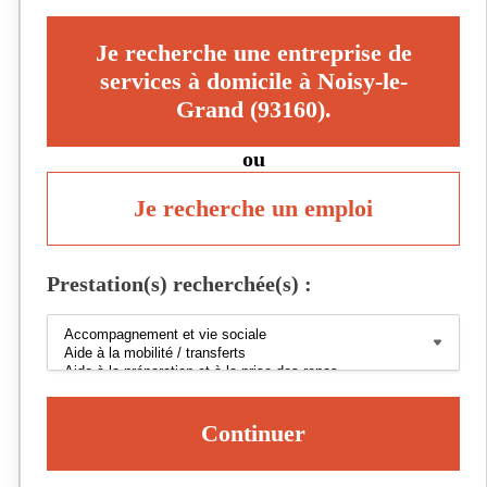
Je recherche une entreprise de
services à domicile à Noisy-le-
Grand (93160).
ou
Je recherche un emploi
Prestation(s) recherchée(s) :
Continuer