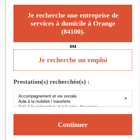
Je recherche une entreprise de
services à domicile à Orange
(84100).
ou
Je recherche un emploi
Prestation(s) recherchée(s) :
Continuer