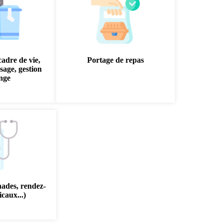
cadre de vie,
Portage de repas
sage, gestion
inge
nades, rendez-
caux...)