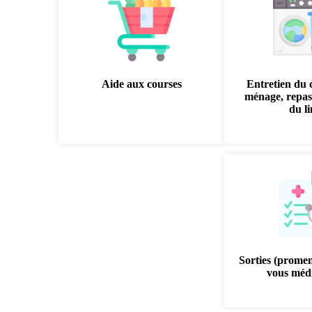
Aide aux courses
Entretien du 
ménage, repas
du l
Sorties (prome
vous médi