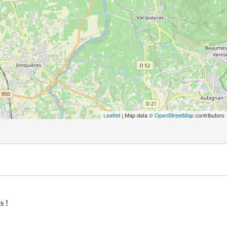
Leaflet
| Map data ©
OpenStreetMap
contributors
s !