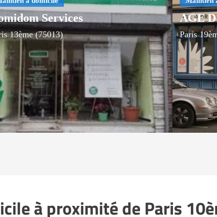
omidom Services
AGE D'
ris 13ème (75013)
Paris 19è
icile à proximité de Paris 10