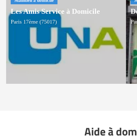
Les Amis Service à Domicile
D
Paris 17ème (75017)
Pa
Aide à dom