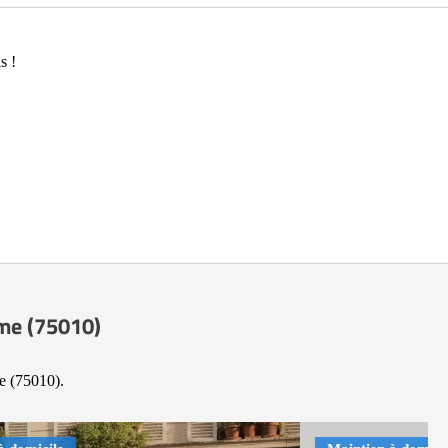
s !
ème (75010)
me (75010).