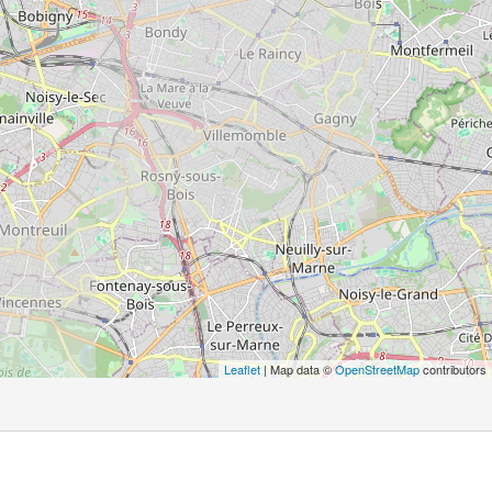
Leaflet
| Map data ©
OpenStreetMap
contributors