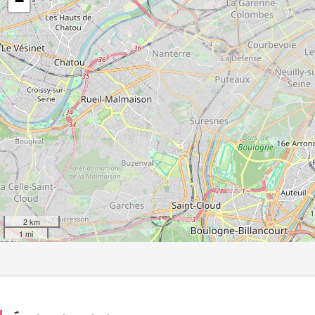
−
2 km
1 mi