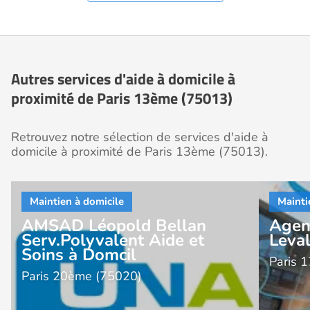
Autres services d'aide à domicile à
proximité de Paris 13ème (75013)
Retrouvez notre sélection de services d'aide à
domicile à proximité de Paris 13ème (75013).
AMSAD Léopold Bellan
Agen
Serv.Polyvalent Aide et
Leval
Soins à Domcil
Paris 
Paris 20ème (75020)