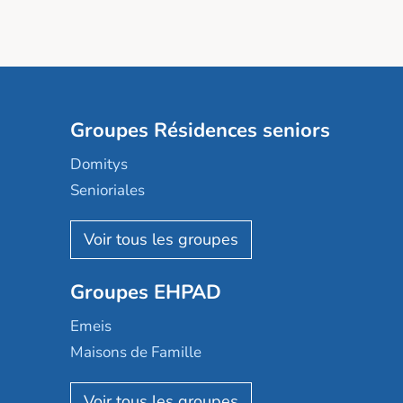
Groupes Résidences seniors
Domitys
Senioriales
Nohée
Les Résidentiels
Ovelia
Groupes EHPAD
Mobicap
Domusvi
Emeis
Happy Senior
Maisons de Famille
Espace et vie
Korian
Aquarelia