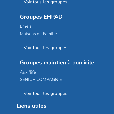
Les Résidentiels
Ovelia
Groupes EHPAD
Mobicap
Domusvi
Emeis
Happy Senior
Maisons de Famille
Espace et vie
Korian
Aquarelia
Emera
Nexity edenea
Colisée
Les jardins d'Arcadie
Groupes maintien à domicile
Groupe SOS
Occitalia
Le Noble Âge
Auxi'life
Appartseniors
Almage
SENIOR COMPAGNIE
Villa beausoleil
Pavonis santé
AGE D'OR Services
Reseda
Résidalya
Stella management
Groupe aplus
Liens utiles
Les villages d'or
Sérénys