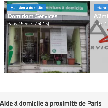
Domidom Services
A2mic
Paris 15ème (75015)
Paris 
Aide à domicile à proximité de Paris