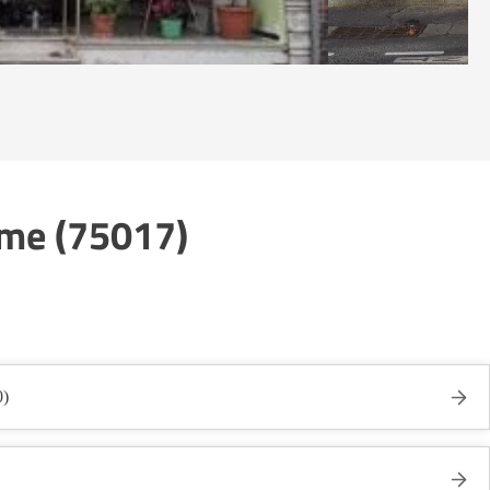
ème (75017)
0)