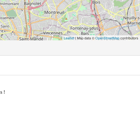
Leaflet
| Map data ©
OpenStreetMap
contributors
s !