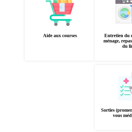
Aide aux courses
Entretien du 
ménage, repas
du l
Sorties (prome
vous médi