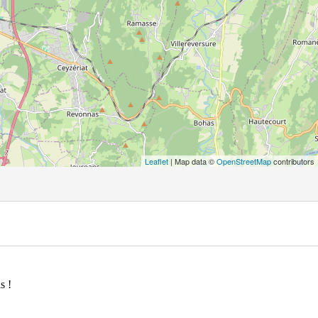
Leaflet
| Map data ©
OpenStreetMap
contributors
s !