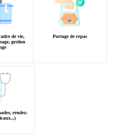
cadre de vie,
Portage de repas
sage, gestion
inge
nades, rendez-
caux...)