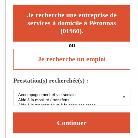
Je recherche une entreprise de
services à domicile à Péronnas
(01960).
ou
Je recherche un emploi
Prestation(s) recherchée(s) :
Continuer