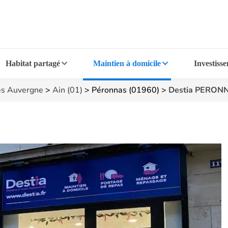
Habitat partagé
Maintien à domicile
Investiss
s Auvergne
>
Ain (01)
>
Péronnas (01960)
>
Destia PERON