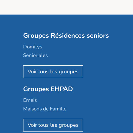
Groupes Résidences seniors
Domitys
Senioriales
Nohée
Les Résidentiels
Ovelia
Groupes EHPAD
Mobicap
Domusvi
Emeis
Happy Senior
Maisons de Famille
Espace et vie
Korian
Aquarelia
Emera
Nexity edenea