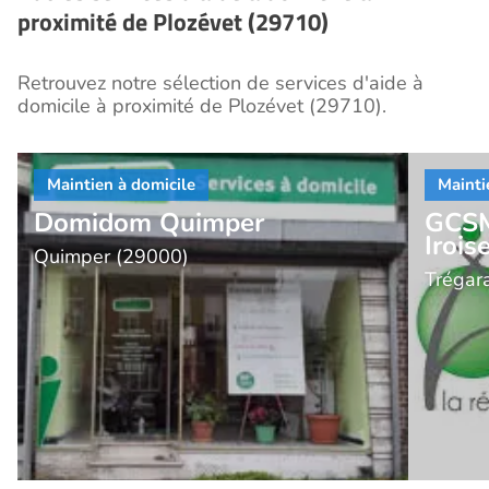
proximité de Plozévet (29710)
Retrouvez notre sélection de services d'aide à
domicile à proximité de Plozévet (29710).
Domidom Quimper
GCSM
Irois
Quimper (29000)
Trégar