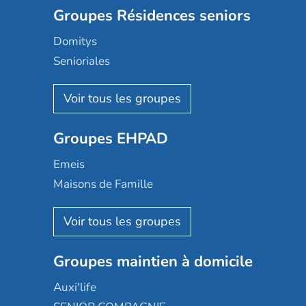
Groupes Résidences seniors
Domitys
Senioriales
Nohée
Les Résidentiels
Ovelia
Groupes EHPAD
Mobicap
Domusvi
Emeis
Happy Senior
Maisons de Famille
Espace et vie
Korian
Aquarelia
Emera
Nexity edenea
Colisée
Les jardins d'Arcadie
Groupes maintien à domicile
Groupe SOS
Occitalia
Le Noble Âge
Auxi'life
Appartseniors
Almage