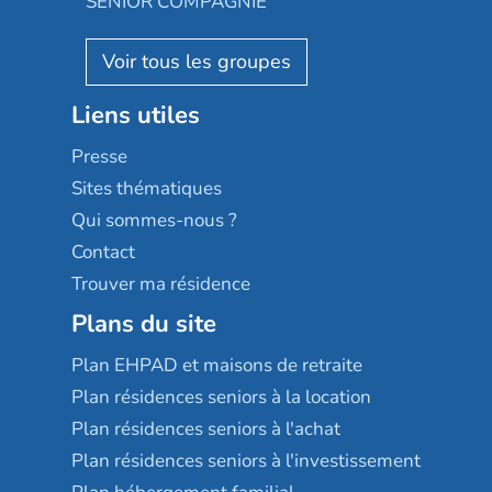
SENIOR COMPAGNIE
Villa beausoleil
Pavonis santé
AGE D'OR Services
Reseda
Résidalya
Stella management
Groupe aplus
Liens utiles
Les villages d'or
Sérénys
Presse
Résidences services Villa Médicis
Sites thématiques
Qui sommes-nous ?
Contact
Trouver ma résidence
Plans du site
Plan EHPAD et maisons de retraite
Plan résidences seniors à la location
Plan résidences seniors à l'achat
Plan résidences seniors à l'investissement