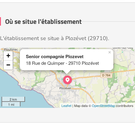
Où se situe l'établissement
L'établissement se situe à Plozévet (29710).
×
+
Senior compagnie Plozevet
18 Rue de Quimper - 29710 Plozévet
−
2 km
1 mi
Leaflet
| Map data ©
OpenStreetMap
contributors