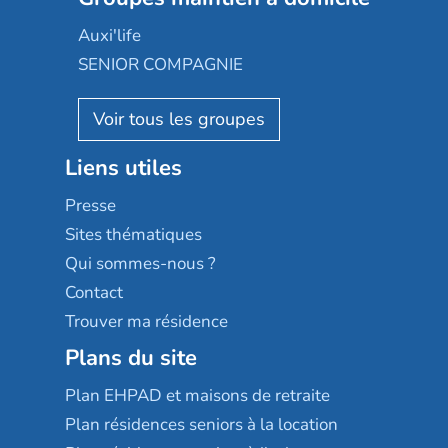
Groupe SOS
Occitalia
Le Noble Âge
Auxi'life
Appartseniors
Almage
SENIOR COMPAGNIE
Villa beausoleil
Pavonis santé
AGE D'OR Services
Reseda
Résidalya
Stella management
Groupe aplus
Liens utiles
Les villages d'or
Sérénys
Presse
Résidences services Villa Médicis
Sites thématiques
Qui sommes-nous ?
Contact
Trouver ma résidence
Plans du site
Plan EHPAD et maisons de retraite
Plan résidences seniors à la location