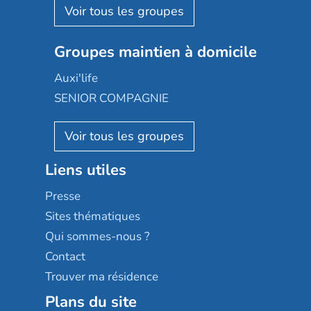
Aquarelia
Emera
Nexity edenea
Colisée
Les jardins d'Arcadie
Groupes maintien à domicile
Groupe SOS
Occitalia
Le Noble Âge
Auxi'life
Appartseniors
Almage
SENIOR COMPAGNIE
Villa beausoleil
Pavonis santé
AGE D'OR Services
Reseda
Résidalya
Stella management
Groupe aplus
Liens utiles
Les villages d'or
Sérénys
Presse
Résidences services Villa Médicis
Sites thématiques
Qui sommes-nous ?
Contact
Trouver ma résidence
Plans du site