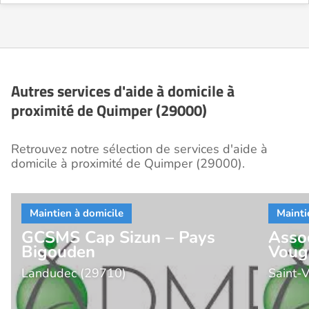
Autres services d'aide à domicile à
proximité de Quimper (29000)
Retrouvez notre sélection de services d'aide à
domicile à proximité de Quimper (29000).
GCSMS Cap Sizun – Pays
Asso
Bigouden
Voug
Landudec (29710)
Saint-