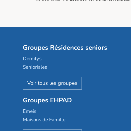
Groupes Résidences seniors
Domitys
Senioriales
Nohée
Les Résidentiels
Ovelia
Groupes EHPAD
Mobicap
Domusvi
Emeis
Happy Senior
Maisons de Famille
Espace et vie
Korian