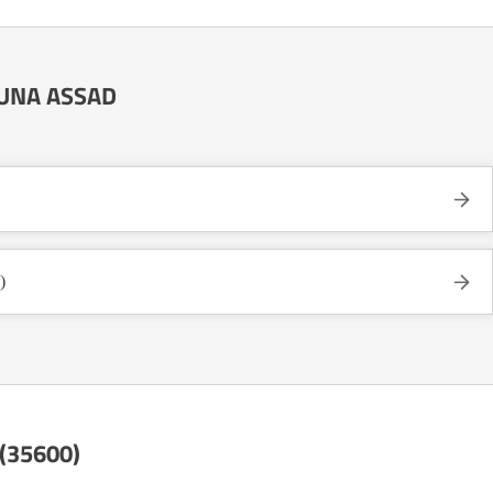
e UNA ASSAD
)
 (35600)