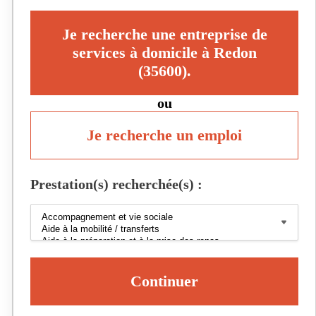
Je recherche une entreprise de
services à domicile à Redon
(35600).
ou
Je recherche un emploi
Prestation(s) recherchée(s) :
Continuer