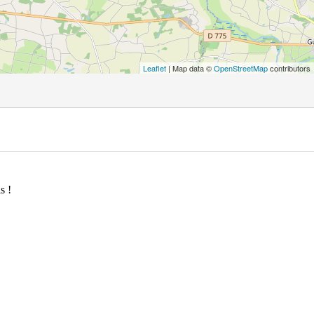
Leaflet
| Map data ©
OpenStreetMap
contributors
s !