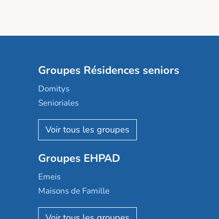
Groupes Résidences seniors
Domitys
Senioriales
Nohée
Les Résidentiels
Ovelia
Groupes EHPAD
Mobicap
Domusvi
Emeis
Happy Senior
Maisons de Famille
Espace et vie
Korian
Aquarelia