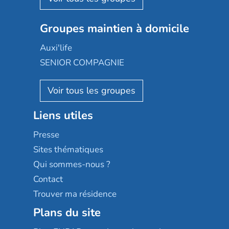
Emera
Nexity edenea
Colisée
Les jardins d'Arcadie
Groupes maintien à domicile
Groupe SOS
Occitalia
Le Noble Âge
Auxi'life
Appartseniors
Almage
SENIOR COMPAGNIE
Villa beausoleil
Pavonis santé
AGE D'OR Services
Reseda
Résidalya
Stella management
Groupe aplus
Liens utiles
Les villages d'or
Sérénys
Presse
Résidences services Villa Médicis
Sites thématiques
Qui sommes-nous ?
Contact
Trouver ma résidence
Plans du site