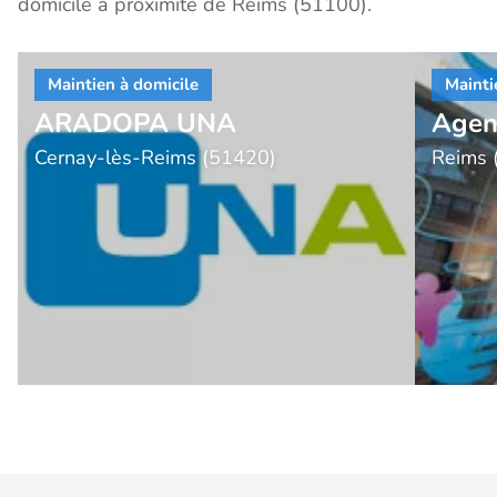
domicile à proximité de Reims (51100).
ARADOPA UNA
Agen
Cernay-lès-Reims (51420)
Reims 