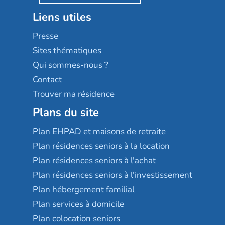
Stella management
Groupe aplus
Liens utiles
Les villages d'or
Sérénys
Presse
Résidences services Villa Médicis
Sites thématiques
Qui sommes-nous ?
Contact
Trouver ma résidence
Plans du site
Plan EHPAD et maisons de retraite
Plan résidences seniors à la location
Plan résidences seniors à l'achat
Plan résidences seniors à l'investissement
Plan hébergement familial
Plan services à domicile
Plan colocation seniors