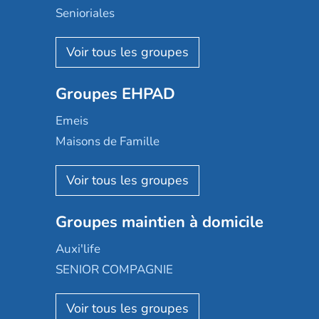
Senioriales
Nohée
Les Résidentiels
Ovelia
Groupes EHPAD
Mobicap
Domusvi
Emeis
Happy Senior
Maisons de Famille
Espace et vie
Korian
Aquarelia
Emera
Nexity edenea
Colisée
Les jardins d'Arcadie
Groupes maintien à domicile
Groupe SOS
Occitalia
Le Noble Âge
Auxi'life
Appartseniors
Almage
SENIOR COMPAGNIE
Villa beausoleil
Pavonis santé
AGE D'OR Services
Reseda
Résidalya