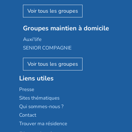
Espace et vie
Korian
Aquarelia
Emera
Nexity edenea
Colisée
Les jardins d'Arcadie
Groupes maintien à domicile
Groupe SOS
Occitalia
Le Noble Âge
Auxi'life
Appartseniors
Almage
SENIOR COMPAGNIE
Villa beausoleil
Pavonis santé
AGE D'OR Services
Reseda
Résidalya
Stella management
Groupe aplus
Liens utiles
Les villages d'or
Sérénys
Presse
Résidences services Villa Médicis
Sites thématiques
Qui sommes-nous ?
Contact
Trouver ma résidence