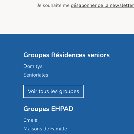
Je souhaite me
désabonner de la newsletter
Groupes Résidences seniors
Domitys
Senioriales
Nohée
Les Résidentiels
Ovelia
Groupes EHPAD
Mobicap
Domusvi
Emeis
Happy Senior
Maisons de Famille