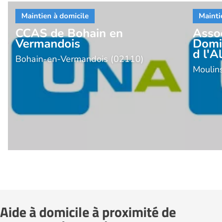
CCAS de Bohain en
Assoc
Vermandois
Domic
d l'Al
Bohain-en-Vermandois (02110)
Moulin
Aide à domicile à proximité de