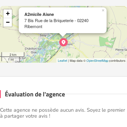
×
+
A2micile Aisne
7 Bis Rue de la Briqueterie - 02240
−
Ribemont
2 km
1 mi
Leaflet
| Map data ©
OpenStreetMap
contributors
Évaluation de l'agence
Cette agence ne possède aucun avis. Soyez le premier
à partager votre avis !