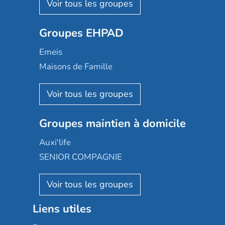
Les Résidentiels
Ovelia
Groupes EHPAD
Mobicap
Domusvi
Emeis
Happy Senior
Maisons de Famille
Espace et vie
Korian
Aquarelia
Emera
Nexity edenea
Colisée
Les jardins d'Arcadie
Groupes maintien à domicile
Groupe SOS
Occitalia
Le Noble Âge
Auxi'life
Appartseniors
Almage
SENIOR COMPAGNIE
Villa beausoleil
Pavonis santé
AGE D'OR Services
Reseda
Résidalya
Stella management
Groupe aplus
Liens utiles
Les villages d'or
Sérénys