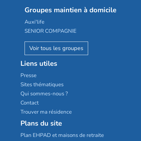
Colisée
Les jardins d'Arcadie
Groupes maintien à domicile
Groupe SOS
Occitalia
Le Noble Âge
Auxi'life
Appartseniors
Almage
SENIOR COMPAGNIE
Villa beausoleil
Pavonis santé
AGE D'OR Services
Reseda
Résidalya
Stella management
Groupe aplus
Liens utiles
Les villages d'or
Sérénys
Presse
Résidences services Villa Médicis
Sites thématiques
Qui sommes-nous ?
Contact
Trouver ma résidence
Plans du site
Plan EHPAD et maisons de retraite