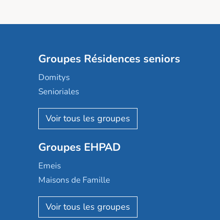
Groupes Résidences seniors
Domitys
Senioriales
Nohée
Les Résidentiels
Ovelia
Groupes EHPAD
Mobicap
Domusvi
Emeis
Happy Senior
Maisons de Famille
Espace et vie
Korian
Aquarelia
Emera
Nexity edenea