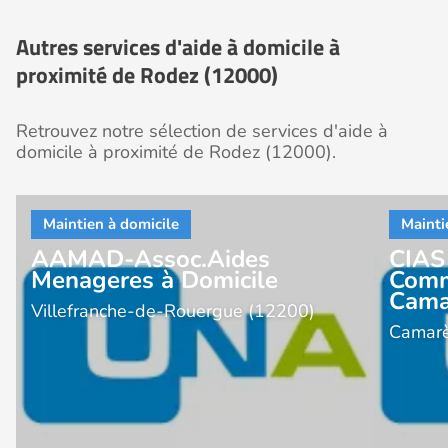
Autres services d'aide à domicile à
proximité de Rodez (12000)
Retrouvez notre sélection de services d'aide à
domicile à proximité de Rodez (12000).
AAMAD-Assoc.Aides
CIAS
Menageres à Domicile
Comm
Cama
Villefranche-de-Rouergue (12200)
Camarè