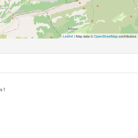
Leaflet
| Map data ©
OpenStreetMap
contributors
s !