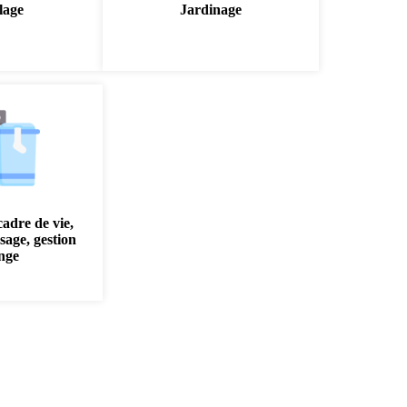
lage
Jardinage
cadre de vie,
sage, gestion
inge