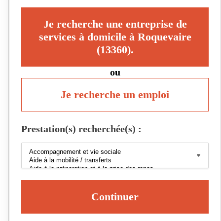
Je recherche une entreprise de
services à domicile à Roquevaire
(13360).
ou
Je recherche un emploi
Prestation(s) recherchée(s) :
Continuer