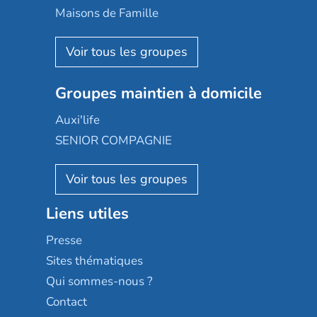
Happy Senior
Maisons de Famille
Espace et vie
Korian
Aquarelia
Emera
Nexity edenea
Colisée
Les jardins d'Arcadie
Groupes maintien à domicile
Groupe SOS
Occitalia
Le Noble Âge
Auxi'life
Appartseniors
Almage
SENIOR COMPAGNIE
Villa beausoleil
Pavonis santé
AGE D'OR Services
Reseda
Résidalya
Stella management
Groupe aplus
Liens utiles
Les villages d'or
Sérénys
Presse
Résidences services Villa Médicis
Sites thématiques
Qui sommes-nous ?
Contact