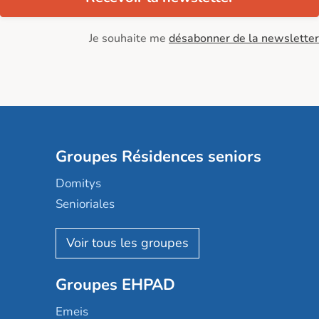
Je souhaite me
désabonner de la newsletter
Groupes Résidences seniors
Domitys
Senioriales
Nohée
Les Résidentiels
Ovelia
Groupes EHPAD
Mobicap
Domusvi
Emeis