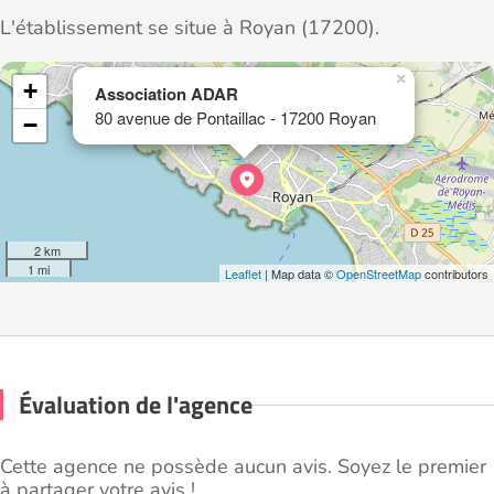
L'établissement se situe à Royan (17200).
×
+
Association ADAR
80 avenue de Pontaillac - 17200 Royan
−
2 km
1 mi
Leaflet
| Map data ©
OpenStreetMap
contributors
Évaluation de l'agence
Cette agence ne possède aucun avis. Soyez le premier
à partager votre avis !