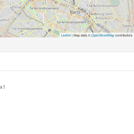
Leaflet
| Map data ©
OpenStreetMap
contributors
s !