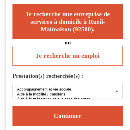
Je recherche une entreprise de
services à domicile à Rueil-
Malmaison (92500).
ou
Je recherche un emploi
Prestation(s) recherchée(s) :
Continuer