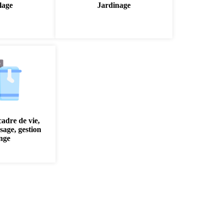
lage
Jardinage
cadre de vie,
sage, gestion
inge