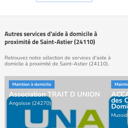
Autres services d'aide à domicile à
proximité de Saint-Astier (24110)
Retrouvez notre sélection de services d'aide à
domicile à proximité de Saint-Astier (24110).
Association TRAIT D UNION
ACCA
des 
Angoisse (24270)
Domi
Mussid