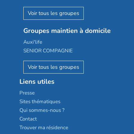
Espace et vie
Korian
Aquarelia
Emera
Nexity edenea
Colisée
Les jardins d'Arcadie
Groupes maintien à domicile
Groupe SOS
Occitalia
Le Noble Âge
Auxi'life
Appartseniors
Almage
SENIOR COMPAGNIE
Villa beausoleil
Pavonis santé
AGE D'OR Services
Reseda
Résidalya
Stella management
Groupe aplus
Liens utiles
Les villages d'or
Sérénys
Presse
Résidences services Villa Médicis
Sites thématiques
Qui sommes-nous ?
Contact
Trouver ma résidence