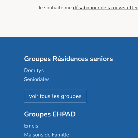
Je souhaite me
désabonner de la newsletter
Groupes Résidences seniors
Domitys
Senioriales
Nohée
Les Résidentiels
Ovelia
Groupes EHPAD
Mobicap
Domusvi
Emeis
Happy Senior
Maisons de Famille