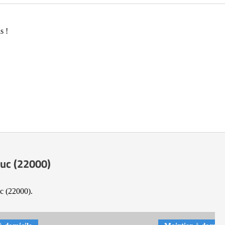
s !
euc (22000)
uc (22000).