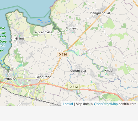
Leaflet
| Map data ©
OpenStreetMap
contributors