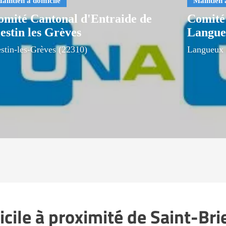
omité Cantonal d'Entraide de
Comité
estin les Grèves
Langue
estin-les-Grèves (22310)
Langueux 
cile à proximité de Saint-Br