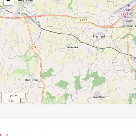
−
2 km
1 mi