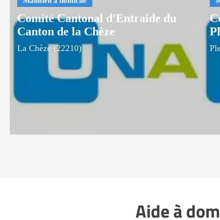
Comité Cantonal d'Entraide du
C
Canton de la Chèze
Pl
La Chèze (22210)
Pl
Aide à domi