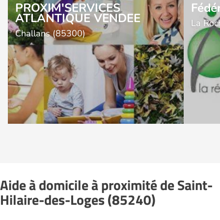
PROXIM'SERVICES
Fédé
ATLANTIQUE VENDEE
La Roc
Challans (85300)
Aide à domicile à proximité de Saint-
Hilaire-des-Loges (85240)