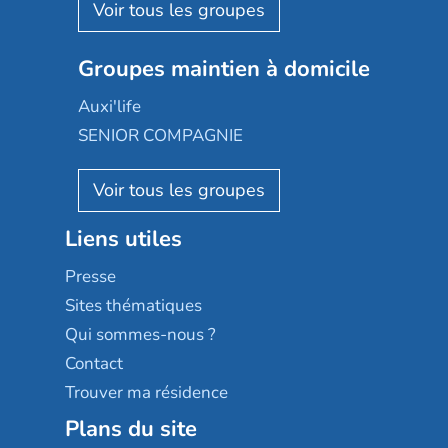
Aquarelia
Emera
Nexity edenea
Colisée
Les jardins d'Arcadie
Groupes maintien à domicile
Groupe SOS
Occitalia
Le Noble Âge
Auxi'life
Appartseniors
Almage
SENIOR COMPAGNIE
Villa beausoleil
Pavonis santé
AGE D'OR Services
Reseda
Résidalya
Stella management
Groupe aplus
Liens utiles
Les villages d'or
Sérénys
Presse
Résidences services Villa Médicis
Sites thématiques
Qui sommes-nous ?
Contact
Trouver ma résidence
Plans du site