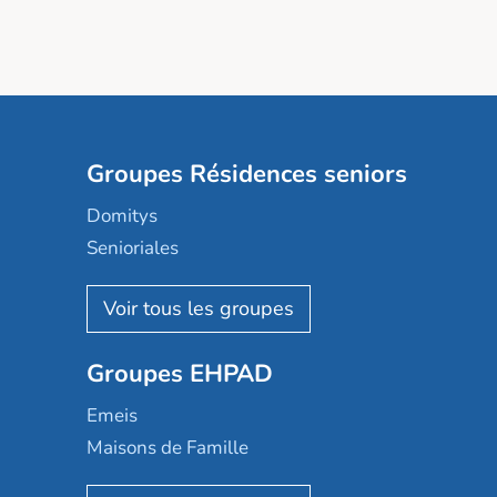
Groupes Résidences seniors
Domitys
Senioriales
Nohée
Les Résidentiels
Ovelia
Groupes EHPAD
Mobicap
Domusvi
Emeis
Happy Senior
Maisons de Famille
Espace et vie
Korian