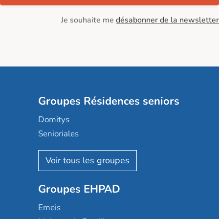
Je souhaite me
désabonner de la newsletter
Groupes Résidences seniors
Domitys
Senioriales
Nohée
Les Résidentiels
Ovelia
Groupes EHPAD
Mobicap
Domusvi
Emeis
Happy Senior