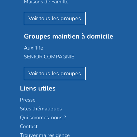
Maisons de Famille
Espace et vie
Korian
Aquarelia
Emera
Nexity edenea
Colisée
Les jardins d'Arcadie
Groupes maintien à domicile
Groupe SOS
Occitalia
Le Noble Âge
Auxi'life
Appartseniors
Almage
SENIOR COMPAGNIE
Villa beausoleil
Pavonis santé
AGE D'OR Services
Reseda
Résidalya
Stella management
Groupe aplus
Liens utiles
Les villages d'or
Sérénys
Presse
Résidences services Villa Médicis
Sites thématiques
Qui sommes-nous ?
Contact
Trouver ma résidence